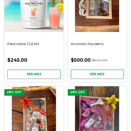
Electrolitos CLEAN
Arconsito Navideno
$245.00
$500.00
$800.00
VER MÁS
VER MÁS
28
% OFF
28
% OFF