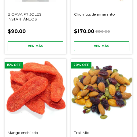
BIOAVA FRIJOLES
Churritos de amaranto
INSTANTÁNEOS
$90.00
$170.00
$190.00
VER MÁS
VER MÁS
15
% OFF
20
% OFF
Mango enchilado
Trail Mix