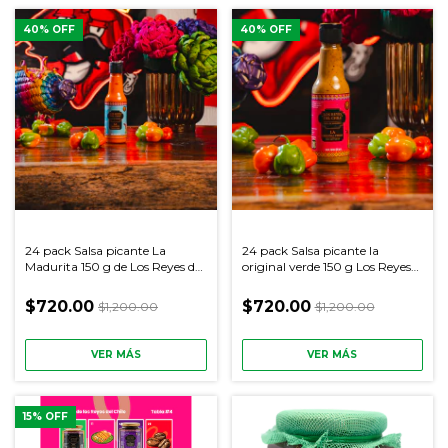
40
% OFF
40
% OFF
24 pack Salsa picante La
24 pack Salsa picante la
Madurita 150 g de Los Reyes del
original verde 150 g Los Reyes
Chile
del Chile
$720.00
$720.00
$1,200.00
$1,200.00
VER MÁS
VER MÁS
15
% OFF