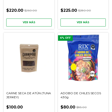
$220.00
$225.00
$260.00
$280.00
VER MÁS
VER MÁS
6
% OFF
CARNE SECA DE ATÚN (TUNA
ADOBO DE CHILES SECOS
JERKEY)
430g
$100.00
$80.00
$85.00