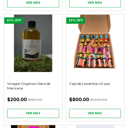
VER MÁS
VER MÁS
20
% OFF
33
% OFF
Vinagre Orgánico Sidra de
Caja de Llaveritos 40 pzs
Manzana
$200.00
$800.00
$250.00
$1,200.00
VER MÁS
VER MÁS