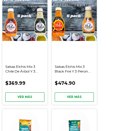
Salsas Elchis Mix 3
Salsas Elchis Mix 3
Chile De Árbol Y 3
Black Fire Y 3 Peron
Habanero Tradicional
Serrano - 6 Piezas
$369.99
$474.90
VER MÁS
VER MÁS