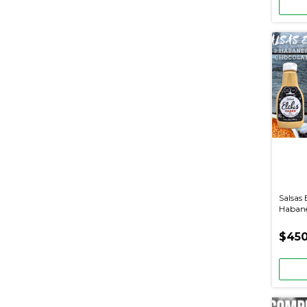
Salsas 
Habane
3 Haba
$450