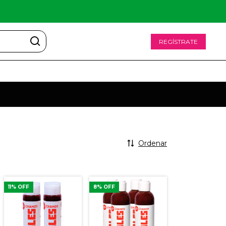
REGÍSTRATE
Ordenar
11
% OFF
8
% OFF