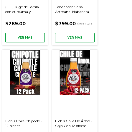
( 1 L ) Jugo de Sabila
Tabachocc Salsa
con curcuma y
Artesanal Habanera
cuachalalate
Mix 24 Pack
$289.00
$799.00
$850.00
VER MÁS
VER MÁS
Elchis Chile Chipotle -
Elchis Chile De Árbol -
12 piezas
Caja Con 12 piezas