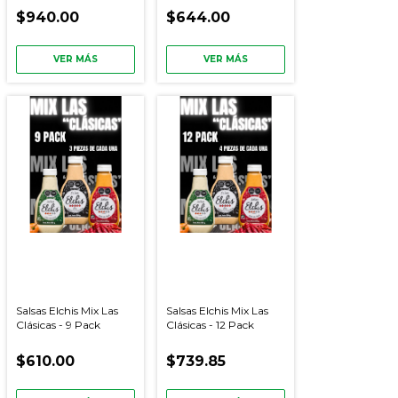
$940.00
$644.00
VER MÁS
VER MÁS
Salsas Elchis Mix Las
Salsas Elchis Mix Las
Clásicas - 9 Pack
Clásicas - 12 Pack
$610.00
$739.85