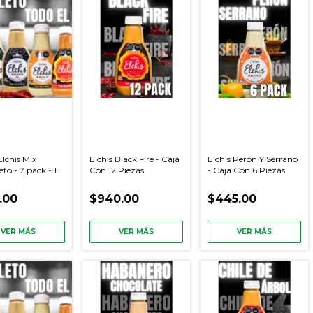
Elchis Mix
Elchis Black Fire - Caja
Elchis Perón Y Serrano
o - 7 pack - 1
Con 12 Piezas
- Caja Con 6 Piezas
de cada versión
.00
$940.00
$445.00
VER MÁS
VER MÁS
VER MÁS