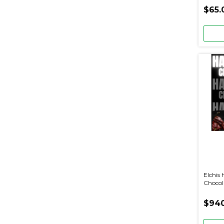
$65.
Elchis
Chocol
12 piez
$940