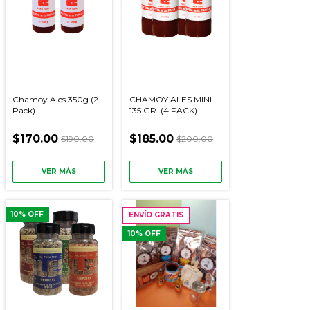
Chamoy Ales 350g (2
CHAMOY ALES MINI
Pack)
135 GR. (4 PACK)
$170.00
$185.00
$190.00
$200.00
VER MÁS
VER MÁS
10
% OFF
ENVÍO GRATIS
10
% OFF