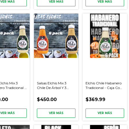
VER MÁS
VER MÁS
VER MÁS
Elchis Mix 3
Salsas Elchis Mix 3
Elchis Chile Habanero
ro Tradicional Y
Chile De Árbol Y 3
Tradicional - Caja Con
nero Chocolate
Habanero Chocolate
6 Piezas
.00
$450.00
$369.99
VER MÁS
VER MÁS
VER MÁS