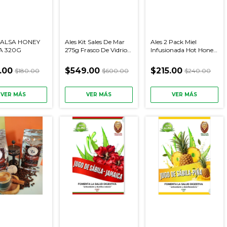
SALSA HONEY
Ales Kit Sales De Mar
Ales 2 Pack Miel
A 320G
275g Frasco De Vidrio
Infusionada Hot Honey
Gourmet (4 Pack)
Y Golden Honey 210g
.00
$549.00
$215.00
$180.00
$600.00
$240.00
VER MÁS
VER MÁS
VER MÁS