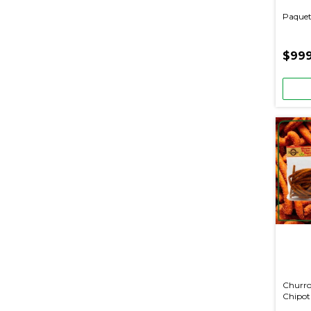
Paquet
$999
Churro
Chipot