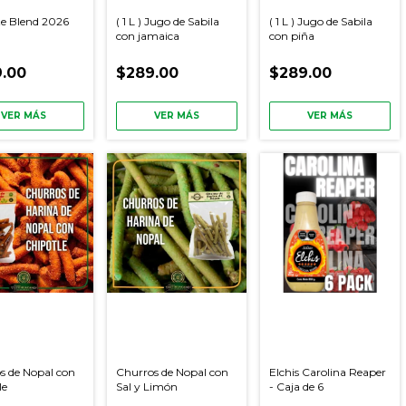
e Blend 2026
( 1 L ) Jugo de Sabila
( 1 L ) Jugo de Sabila
con jamaica
con piña
.00
$289.00
$289.00
VER MÁS
VER MÁS
VER MÁS
s de Nopal con
Churros de Nopal con
Elchis Carolina Reaper
le
Sal y Limón
- Caja de 6