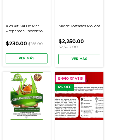
Ales Kit Sal De Mar
Mix de Tostados Molidos
Preparada Especiero
Gourmet (4 Pack)
$2,250.00
$230.00
$255.00
$2,500.00
VER MÁS
VER MÁS
ENVÍO GRATIS
6
% OFF