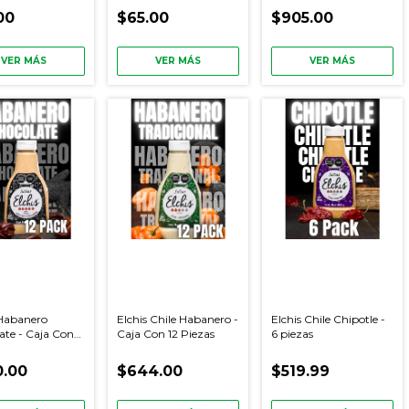
00
$65.00
$905.00
VER MÁS
VER MÁS
VER MÁS
 Habanero
Elchis Chile Habanero -
Elchis Chile Chipotle -
ate - Caja Con
Caja Con 12 Piezas
6 piezas
as
.00
$644.00
$519.99