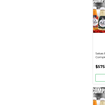
Salsas 
Complet
Piezas 
$575