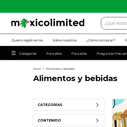
Quiero registrarme
Sobre nosotros
¿Cómo comprar?
P
Categorías
Para ellos
Para ellas
Preguntas Frecue
Inicio
>
Alimentos y bebidas
Alimentos y bebidas
CATEGORÍAS
CONTENIDO