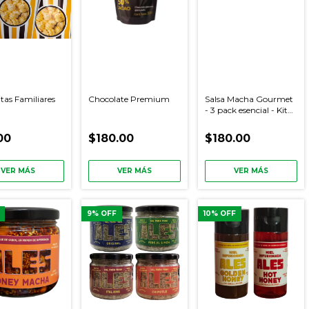
tas Familiares
Chocolate Premium
Salsa Macha Gourmet
- 3 pack esencial - Kit
de 3 salsas Gourmet
00
$180.00
$180.00
VER MÁS
VER MÁS
VER MÁS
9
% OFF
10
% OFF