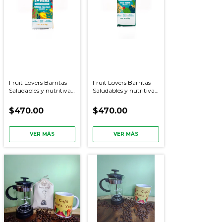
Fruit Lovers Barritas
Fruit Lovers Barritas
Saludables y nutritivas
Saludables y nutritivas
de Mango con chile
de Jugo Verde Caja con
Caja con 10 piezas
10 piezas
$470.00
$470.00
VER MÁS
VER MÁS