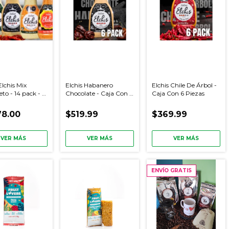
Elchis Mix
Elchis Habanero
Elchis Chile De Árbol -
to - 14 pack - 2
Chocolate - Caja Con 6
Caja Con 6 Piezas
de cada versión
Piezas
78.00
$519.99
$369.99
VER MÁS
VER MÁS
VER MÁS
ENVÍO GRATIS