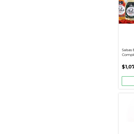
Salsas 
Comple
Piezas 
$1,0