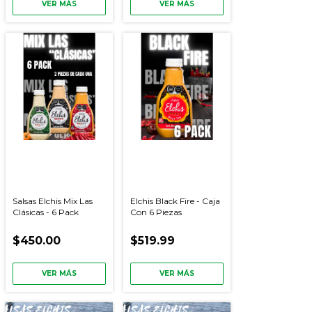
VER MÁS
VER MÁS
Salsas Elchis Mix Las
Elchis Black Fire - Caja
Clásicas - 6 Pack
Con 6 Piezas
$450.00
$519.99
VER MÁS
VER MÁS