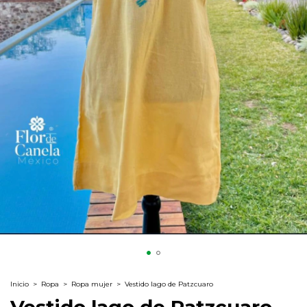
Inicio
>
Ropa
>
Ropa mujer
>
Vestido lago de Patzcuaro
Vestido lago de Patzcuaro