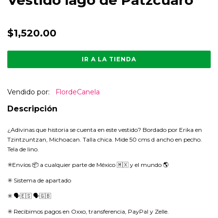
$1,520.00
IR A LA TIENDA
Vendido por:
FlordeCanela
Descripción
¿Adivinas que historia se cuenta en este vestido? Bordado por Erika en
Tzintzuntzan, Michoacan. Talla chica. Mide 50 cms d ancho en pecho.
Tela de lino.
✳️Envíos 📦 a cualquier parte de México 🇲🇽 y el mundo 🌎
✳️ Sistema de apartado
✳️ 🗣🇪🇸 🗣🇬🇧
✳️ Recibimos pagos en Oxxo, transferencia, PayPal y Zelle.