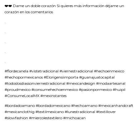
❤️❤️ Dame un doble corazón Si quieres más información déjame un
corazón en los comentarios
.
.
.
.
.
#flordecanela #vistetradicional #viernestradicional #hechoenmexico
#hechopormexicanos #Elorigensiimporta #guanajuatocapital
#todoslosdiassonviernestradicional #mexicandesign #modaartesanal
#proudmexico #consumehechoenmexico #pasionpormexico #huipil
#ConsumeLocalMX #mexinstantes
#bordadoamano #bordadomexicano #hechoamano #mexicanhandcraft
#mexicanclothig #textilmexicano #lunestradicional #textillover
#slowfashion #miercolestextilero #michoacan