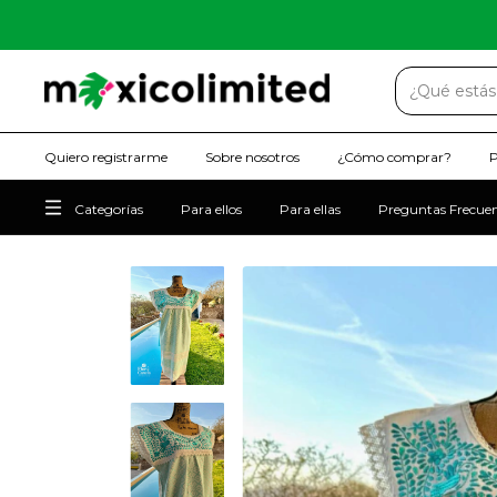
Quiero registrarme
Sobre nosotros
¿Cómo comprar?
P
Categorías
Para ellos
Para ellas
Preguntas Frecue