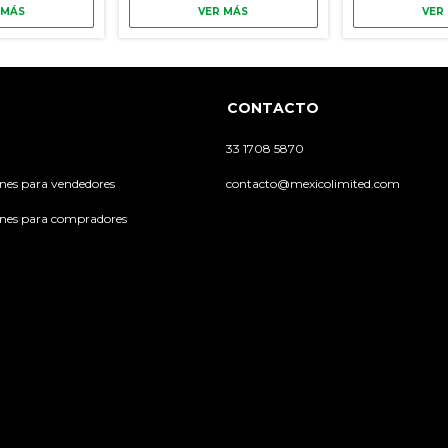
 MÁS
VER MÁS
VER
CONTACTO
33 1708 5870
ones para vendedores
contacto@mexicolimited.com
ones para compradores