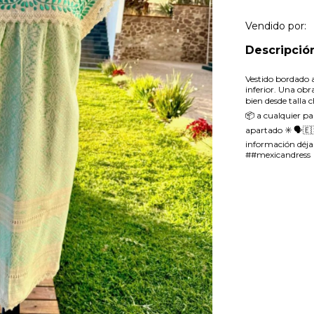
Vendido por:
Descripció
Vestido bordado a
inferior. Una obr
bien desde talla 
📦 a cualquier pa
apartado ✳️ 🗣🇪
información déja
##mexicandress