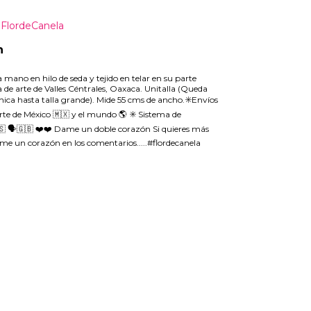
FlordeCanela
n
 mano en hilo de seda y tejido en telar en su parte
a de arte de Valles Céntrales, Oaxaca. Unitalla (Queda
chica hasta talla grande). Mide 55 cms de ancho.✳️Envíos
rte de México 🇲🇽 y el mundo 🌎 ✳️ Sistema de
🇸 🗣🇬🇧 ❤️❤️ Dame un doble corazón Si quieres más
me un corazón en los comentarios.....#flordecanela