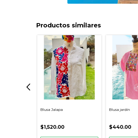
Productos similares
el chile
Blusa Jalapa
Blusa jardín
$1,520.00
$440.00
50.00