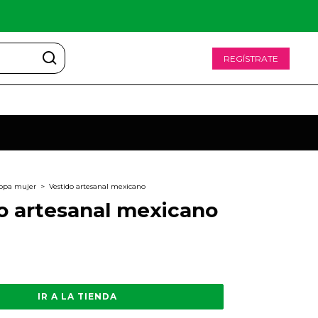
REGÍSTRATE
opa mujer
>
Vestido artesanal mexicano
o artesanal mexicano
IR A LA TIENDA