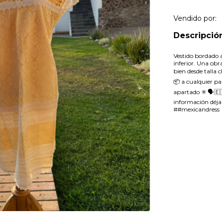
Vendido por:
Descripció
Vestido bordado a
inferior. Una obr
bien desde talla 
📦 a cualquier pa
apartado ✳️ 🗣🇪
información déja
##mexicandress