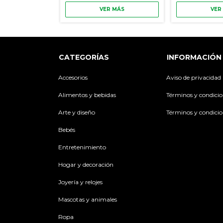
 MÁS
VER MÁS
VER
CATEGORÍAS
INFORMACIÓN
Accesorios
Aviso de privacidad
Alimentos y bebidas
Términos y condici
Arte y diseño
Términos y condici
Bebés
Entretenimiento
Hogar y decoración
Joyería y relojes
Mascotas y animales
Ropa