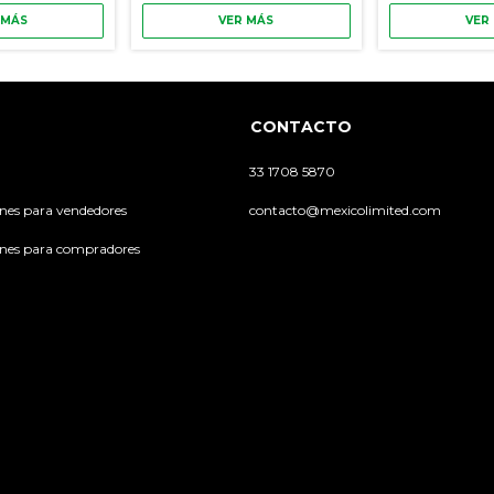
 MÁS
VER MÁS
VER
CONTACTO
33 1708 5870
ones para vendedores
contacto@mexicolimited.com
ones para compradores