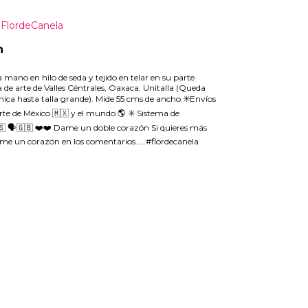
FlordeCanela
n
 mano en hilo de seda y tejido en telar en su parte
a de arte de Valles Céntrales, Oaxaca. Unitalla (Queda
chica hasta talla grande). Mide 55 cms de ancho.✳️Envíos
rte de México 🇲🇽 y el mundo 🌎 ✳️ Sistema de
🇸 🗣🇬🇧 ❤️❤️ Dame un doble corazón Si quieres más
me un corazón en los comentarios.....#flordecanela