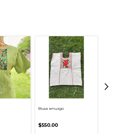
Blusa amuzgo
Vestido Jalapa d
$550.00
$1,800.00