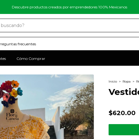
Descubre productos creados por emprendedores 100% Mexicanos
reguntas frecuentes
ntes
Cómo Comprar
Inicio
>
Ropa
>
R
Vestid
$620.00