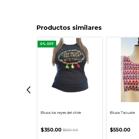
Productos similares
0
% OFF
rdado Hidalgo
Blusa los reyes del chile
Blusa Tacuate
$350.00
$550.00
$350.00