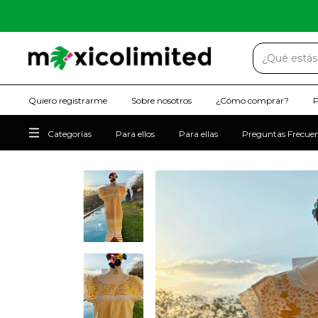
Quiero registrarme
Sobre nosotros
¿Cómo comprar?
P
Categorías
Para ellos
Para ellas
Preguntas Frecue