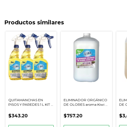
Productos similares
QUITAMANCHAS EN
ELIMINADOR ORGÁNICO
ELI
PISOS Y PAREDES 1 L KIT 3
DE OLORES aroma Kiwi 4
DE 
PZAS
L
20 L
$343.20
$757.20
$3